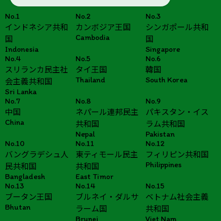
No.1
No.2
No.3
インドネシア共和
カンボジア王国
シンガポール共和
Cambodia
国
国
Indonesia
Singapore
No.4
No.5
No.6
スリランカ民主社
タイ王国
韓国
Thailand
South Korea
会主義共和国
Sri Lanka
No.7
No.8
No.9
中国
ネパール連邦民主
パキスタン・イス
China
共和国
ラム共和国
Nepal
Pakistan
No.10
No.11
No.12
バングラデシュ人
東ティモール民主
フィリピン共和国
Philippines
民共和国
共和国
Bangladesh
East Timor
No.13
No.14
No.15
ブータン王国
ブルネイ・ダルサ
ベトナム社会主義
Bhutan
ラーム国
共和国
Brunei
Viet Nam