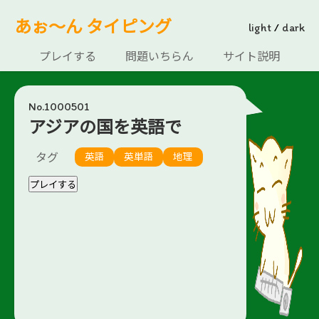
あぉ～ん タイピング
light
/
dark
プレイする
問題いちらん
サイト説明
No.1000501
アジアの国を英語で
タグ
英語
英単語
地理
プレイする