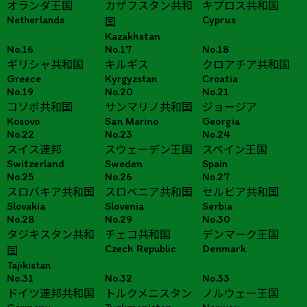
オランダ王国
カザフスタン共和
キプロス共和国
Netherlands
Cyprus
国
Kazakhstan
No.16
No.17
No.18
ギリシャ共和国
キルギス
クロアチア共和国
Greece
Kyrgyzstan
Croatia
No.19
No.20
No.21
コソボ共和国
サンマリノ共和国
ジョージア
Kosovo
San Marino
Georgia
No.22
No.23
No.24
スイス連邦
スウェーデン王国
スペイン王国
Switzerland
Sweden
Spain
No.25
No.26
No.27
スロバキア共和国
スロベニア共和国
セルビア共和国
Slovakia
Slovenia
Serbia
No.28
No.29
No.30
タジキスタン共和
チェコ共和国
デンマーク王国
Czech Republic
Denmark
国
Tajikistan
No.31
No.32
No.33
ドイツ連邦共和国
トルクメニスタン
ノルウェー王国