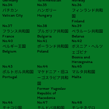
Germany
Turkmenistan
Norway
No.34
No.35
No.36
バチカン
ハンガリー
フィンランド共和
Vatican City
Hungary
国
Finland
No.37
No.38
No.39
フランス共和国
ブルガリア共和国
ベラルーシ共和国
France
Bulgaria
Belarus
No.40
No.41
No.42
ベルギー王国
ポーランド共和国
ボスニア・ヘルツ
Belgium
Poland
ェゴビナ
Bosnia and
Herzegovina
No.43
No.44
No.45
ポルトガル共和国
マケドニア・旧ユ
マルタ共和国
Portugal
Malta
ーゴスラビア共和
国
Former Yugoslav
Republic of
Macedonia
No.46
No.47
No.48
モナコ公国
モルドバ共和国
モンテネグロ