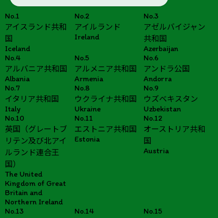
No.1
No.2
No.3
アイスランド共和
アイルランド
アゼルバイジャン
Ireland
国
共和国
Iceland
Azerbaijan
No.4
No.5
No.6
アルバニア共和国
アルメニア共和国
アンドラ公国
Albania
Armenia
Andorra
No.7
No.8
No.9
イタリア共和国
ウクライナ共和国
ウズベキスタン
Italy
Ukraine
Uzbekistan
No.10
No.11
No.12
英国（グレートブ
エストニア共和国
オーストリア共和
Estonia
リテン及び北アイ
国
Austria
ルランド連合王
国）
The United
Kingdom of Great
Britain and
Northern Ireland
No.13
No.14
No.15