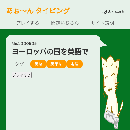
あぉ～ん タイピング
light
/
dark
プレイする
問題いちらん
サイト説明
No.1000505
ヨーロッパの国を英語で
タグ
英語
英単語
地理
プレイする