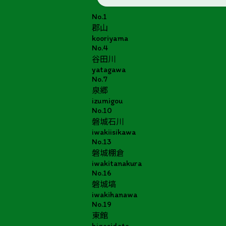
No.1
郡山
kooriyama
No.4
谷田川
yatagawa
No.7
泉郷
izumigou
No.10
磐城石川
iwakiisikawa
No.13
磐城棚倉
iwakitanakura
No.16
磐城塙
iwakihanawa
No.19
東館
higasidate