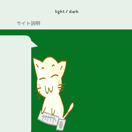
light
/
dark
サイト説明