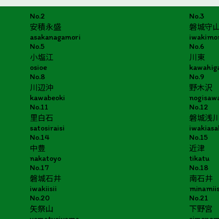
No.2
No.3
安積永盛
磐城守
asakanagamori
iwakimo
No.5
No.6
小塩江
川東
osioe
kawahig
No.8
No.9
川辺沖
野木沢
kawabeoki
nogisaw
No.11
No.12
里白石
磐城浅
satosiraisi
iwakias
No.14
No.15
中豊
近津
nakatoyo
tikatu
No.17
No.18
磐城石井
南石井
iwakiisii
minamiis
No.20
No.21
矢祭山
下野宮
yamaturiyama
simonom