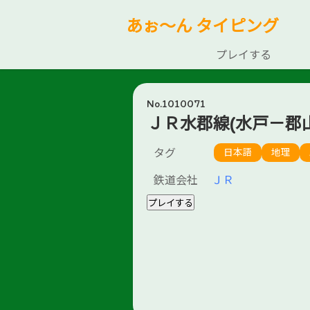
あぉ～ん タイピング
プレイする
No.1010071
ＪＲ水郡線(水戸－郡
タグ
日本語
地理
鉄道会社
ＪＲ
プレイする