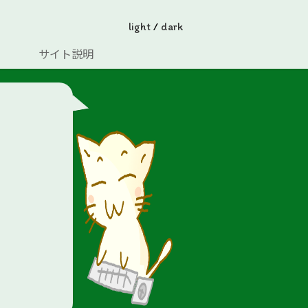
light
/
dark
サイト説明