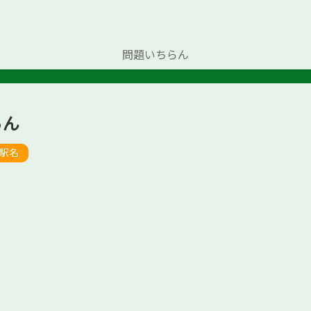
問題いちらん
らん
駅名