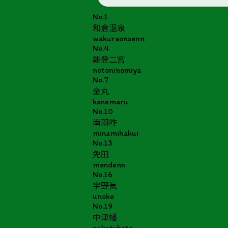
No.1
和倉温泉
wakuraonsenn
No.4
能登二宮
notoninomiya
No.7
金丸
kanemaru
No.10
南羽咋
minamihakui
No.13
免田
mendenn
No.16
宇野気
unoke
No.19
中津幡
nakatubata