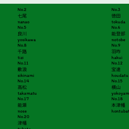
No.2
No.3
七尾
徳田
nanao
tokuda
No.5
No.6
良川
能登部
yosikawa
notobe
No.8
No.9
千路
羽咋
tizi
hakui
No.11
No.12
敷浪
宝達
sikinami
houdatu
No.14
No.15
高松
横山
takamatu
yokoya
No.17
No.18
能瀬
本津幡
nose
hontuba
No.20
津幡
tubata