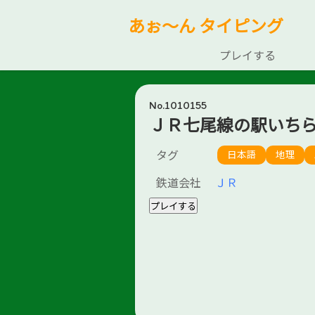
あぉ～ん タイピング
プレイする
No.1010155
ＪＲ七尾線の駅いち
タグ
日本語
地理
鉄道会社
ＪＲ
プレイする