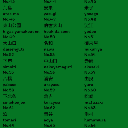
No.43
No.44
No.45
荒島
安来
米子
arasima
yasugi
yonago
No.46
No.47
No.48
東山公園
伯耆大山
淀江
higasiyamakouenn
houkidaisenn
yodoe
No.49
No.50
No.51
大山口
名和
御来屋
daisenguti
nawa
mikuriya
No.52
No.53
No.54
下市
中山口
赤碕
simoiti
nakayamaguti
akasaki
No.55
No.56
No.57
八橋
浦安
由良
yabase
urayasu
yura
No.58
No.59
No.60
下北条
倉吉
松崎
simohoujou
kurayosi
matuzaki
No.61
No.62
No.63
泊
青谷
浜村
tomari
aoya
hamamura
No.64
No.65
No.66