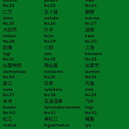
No.22
No.23
No.24
仁万
五十猛
静間
nima
isotake
sizuma
No.25
No.26
No.27
大田市
久手
波根
oodasi
kute
hane
No.28
No.29
No.30
田儀
小田
江南
tagi
oda
kounann
No.31
No.32
No.33
出雲神西
西出雲
出雲市
izumozinzai
nisiizumo
izumosi
No.34
No.35
No.36
直江
荘原
宍道
naoe
syoubara
sinzi
No.37
No.38
No.39
来待
玉造温泉
乃木
kimati
tamatukurionsenn
nogi
No.40
No.41
No.42
松江
東松江
揖屋
matue
higasimatue
iya