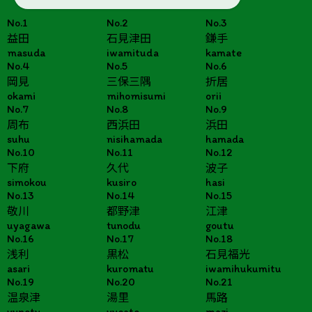
No.1
No.2
No.3
益田
石見津田
鎌手
masuda
iwamituda
kamate
No.4
No.5
No.6
岡見
三保三隅
折居
okami
mihomisumi
orii
No.7
No.8
No.9
周布
西浜田
浜田
suhu
nisihamada
hamada
No.10
No.11
No.12
下府
久代
波子
simokou
kusiro
hasi
No.13
No.14
No.15
敬川
都野津
江津
uyagawa
tunodu
goutu
No.16
No.17
No.18
浅利
黒松
石見福光
asari
kuromatu
iwamihukumitu
No.19
No.20
No.21
温泉津
湯里
馬路
yunotu
yusato
mazi