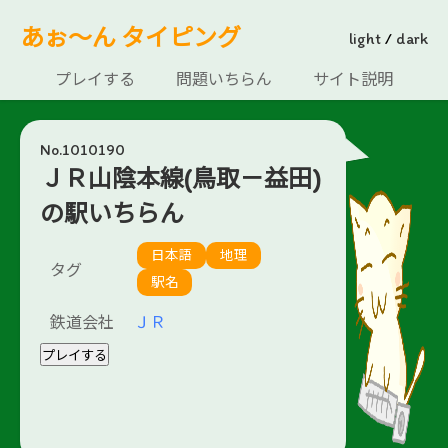
あぉ～ん タイピング
light
/
dark
プレイする
問題いちらん
サイト説明
No.1010190
ＪＲ山陰本線(鳥取－益田)
の駅いちらん
日本語
地理
タグ
駅名
鉄道会社
ＪＲ
プレイする