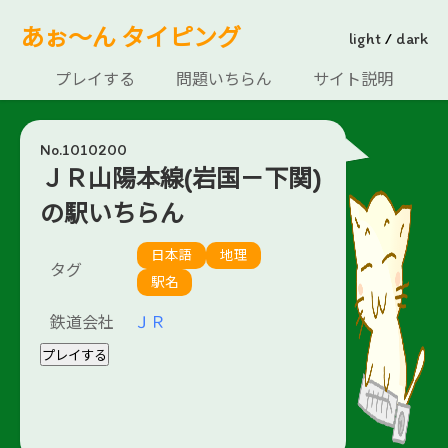
あぉ～ん タイピング
light
/
dark
プレイする
問題いちらん
サイト説明
No.1010200
ＪＲ山陽本線(岩国－下関)
の駅いちらん
日本語
地理
タグ
駅名
鉄道会社
ＪＲ
プレイする