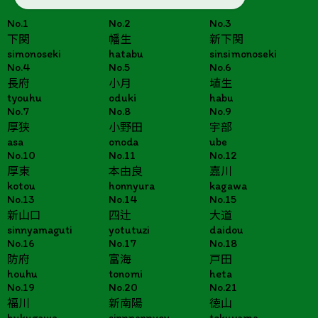
No.1
No.2
No.3
下関
幡生
新下関
simonoseki
hatabu
sinsimonoseki
No.4
No.5
No.6
長府
小月
埴生
tyouhu
oduki
habu
No.7
No.8
No.9
厚狭
小野田
宇部
asa
onoda
ube
No.10
No.11
No.12
厚東
本由良
嘉川
kotou
honnyura
kagawa
No.13
No.14
No.15
新山口
四辻
大道
sinnyamaguti
yotutuzi
daidou
No.16
No.17
No.18
防府
富海
戸田
houhu
tonomi
heta
No.19
No.20
No.21
福川
新南陽
徳山
hukugawa
sinnnannyou
tokuyama