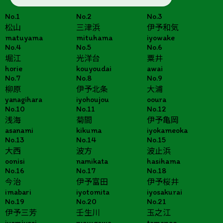
No.1
No.2
No.3
松山
三津浜
伊予和気
matuyama
mituhama
iyowake
No.4
No.5
No.6
堀江
光洋台
粟井
horie
kouyoudai
awai
No.7
No.8
No.9
柳原
伊予北条
大浦
yanagihara
iyohoujou
ooura
No.10
No.11
No.12
浅海
菊間
伊予亀岡
asanami
kikuma
iyokameoka
No.13
No.14
No.15
大西
波方
波止浜
oonisi
namikata
hasihama
No.16
No.17
No.18
今治
伊予富田
伊予桜井
imabari
iyotomita
iyosakurai
No.19
No.20
No.21
伊予三芳
壬生川
玉之江
iyomiyosi
nyuugawa
tamanoe