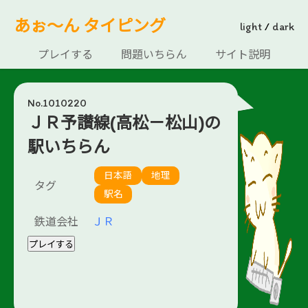
あぉ～ん タイピング
light
/
dark
プレイする
問題いちらん
サイト説明
No.1010220
ＪＲ予讃線(高松－松山)の
駅いちらん
日本語
地理
タグ
駅名
鉄道会社
ＪＲ
プレイする