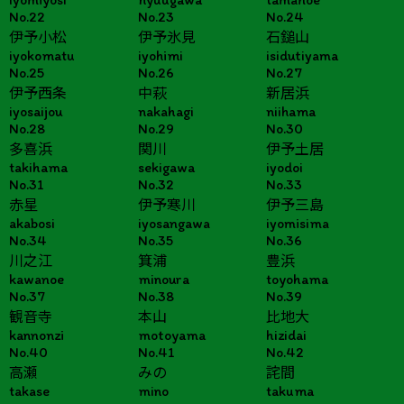
No.22
No.23
No.24
伊予小松
伊予氷見
石鎚山
iyokomatu
iyohimi
isidutiyama
No.25
No.26
No.27
伊予西条
中萩
新居浜
iyosaijou
nakahagi
niihama
No.28
No.29
No.30
多喜浜
関川
伊予土居
takihama
sekigawa
iyodoi
No.31
No.32
No.33
赤星
伊予寒川
伊予三島
akabosi
iyosangawa
iyomisima
No.34
No.35
No.36
川之江
箕浦
豊浜
kawanoe
minoura
toyohama
No.37
No.38
No.39
観音寺
本山
比地大
kannonzi
motoyama
hizidai
No.40
No.41
No.42
高瀬
みの
詫間
takase
mino
takuma