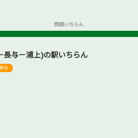
問題いちらん
－長与－浦上)の駅いちらん
駅名