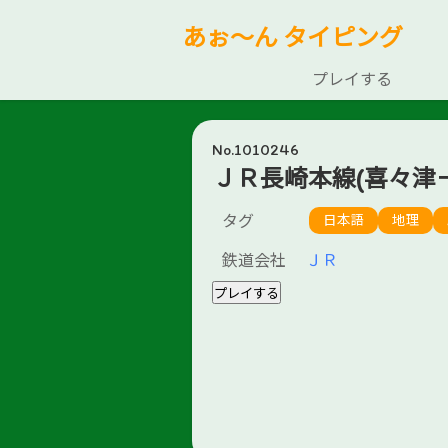
あぉ～ん タイピング
プレイする
No.1010246
ＪＲ長崎本線(喜々津
タグ
日本語
地理
鉄道会社
ＪＲ
プレイする