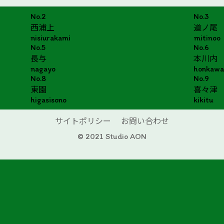
No.2
No.3
西浦上
道ノ尾
nisiurakami
mitinoo
No.5
No.6
長与
本川内
nagayo
honkawa
No.8
No.9
東園
喜々津
higasisono
kikitu
サイトポリシー
お問い合わせ
© 2021 Studio AON