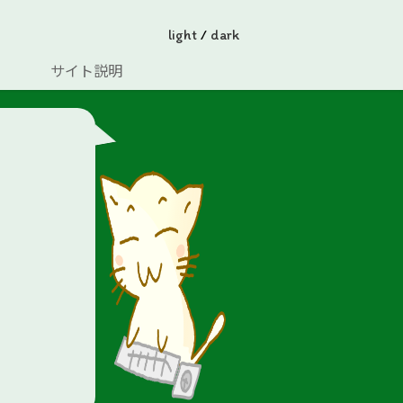
light
/
dark
サイト説明