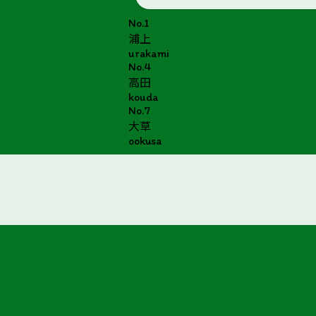
No.1
浦上
urakami
No.4
高田
kouda
No.7
大草
ookusa