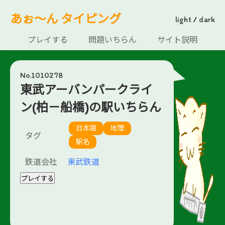
あぉ～ん タイピング
light
/
dark
プレイする
問題いちらん
サイト説明
No.1010278
東武アーバンパークライ
ン(柏－船橋)の駅いちらん
日本語
地理
タグ
駅名
鉄道会社
東武鉄道
プレイする