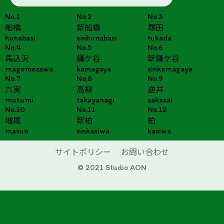
No.1
No.2
No.3
船橋
新船橋
塚田
hunabasi
sinhunabasi
tukada
No.4
No.5
No.6
馬込沢
鎌ケ谷
新鎌ケ谷
magomezawa
kamagaya
sinkamagaya
No.7
No.8
No.9
六実
高柳
逆井
mutumi
takayanagi
sakasai
No.10
No.11
No.12
増尾
新柏
柏
masuo
sinkasiwa
kasiwa
サイトポリシー
お問い合わせ
© 2021 Studio AON