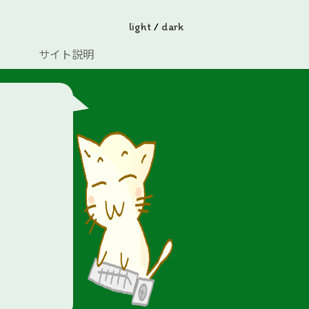
light
/
dark
サイト説明