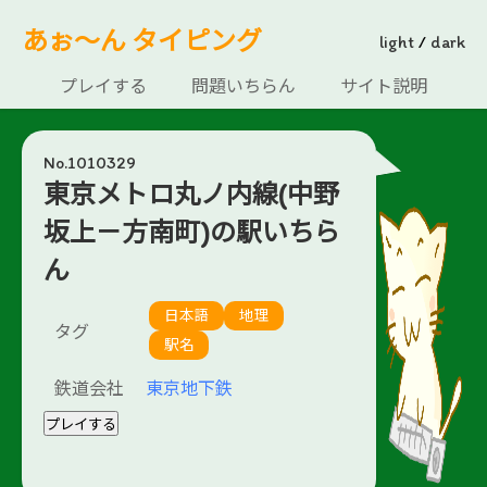
あぉ～ん タイピング
light
/
dark
プレイする
問題いちらん
サイト説明
No.1010329
東京メトロ丸ノ内線(中野
坂上－方南町)の駅いちら
ん
日本語
地理
タグ
駅名
鉄道会社
東京地下鉄
プレイする