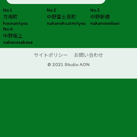
No.1
No.2
No.3
方南町
中野富士見町
中野新橋
hounantyou
nakanohuzimityou
nakanosinbasi
No.4
中野坂上
nakanosakaue
サイトポリシー
お問い合わせ
© 2021 Studio AON