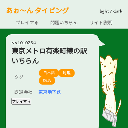
あぉ～ん タイピング
light
/
dark
プレイする
問題いちらん
サイト説明
No.1010334
東京メトロ有楽町線の駅
いちらん
日本語
地理
タグ
駅名
鉄道会社
東京地下鉄
プレイする