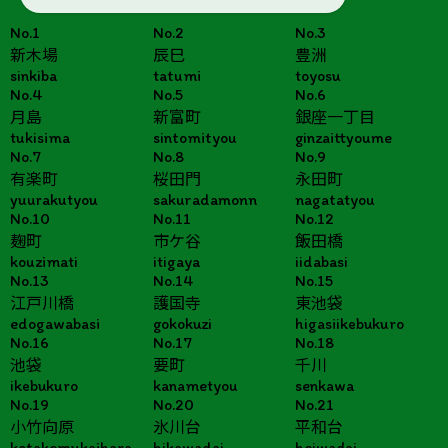
No.1
No.2
No.3
新木場
辰巳
豊洲
sinkiba
tatumi
toyosu
No.4
No.5
No.6
月島
新富町
銀座一丁目
tukisima
sintomityou
ginzaittyoume
No.7
No.8
No.9
有楽町
桜田門
永田町
yuurakutyou
sakuradamonn
nagatatyou
No.10
No.11
No.12
麹町
市ケ谷
飯田橋
kouzimati
itigaya
iidabasi
No.13
No.14
No.15
江戸川橋
護国寺
東池袋
edogawabasi
gokokuzi
higasiikebukuro
No.16
No.17
No.18
池袋
要町
千川
ikebukuro
kanametyou
senkawa
No.19
No.20
No.21
小竹向原
氷川台
平和台
kotakemukaihara
hikawadai
heiwadai