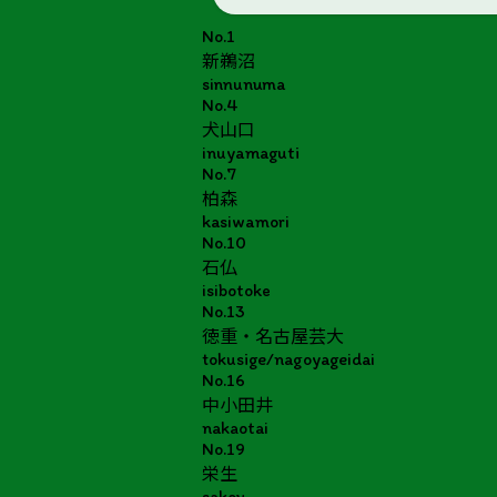
No.1
新鵜沼
sinnunuma
No.4
犬山口
inuyamaguti
No.7
柏森
kasiwamori
No.10
石仏
isibotoke
No.13
徳重・名古屋芸大
tokusige/nagoyageidai
No.16
中小田井
nakaotai
No.19
栄生
sakou