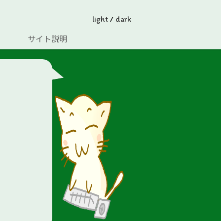
light
/
dark
サイト説明