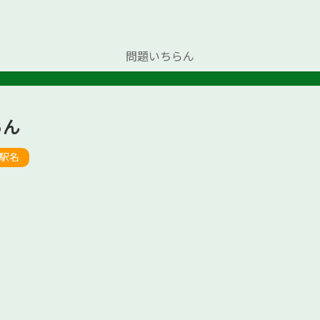
問題いちらん
らん
駅名