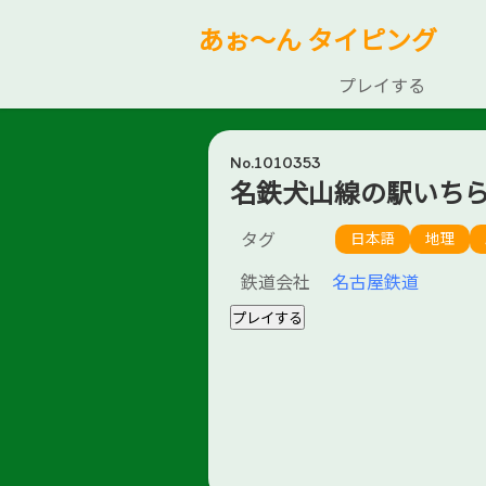
あぉ～ん タイピング
プレイする
No.1010353
名鉄犬山線の駅いち
タグ
日本語
地理
鉄道会社
名古屋鉄道
プレイする