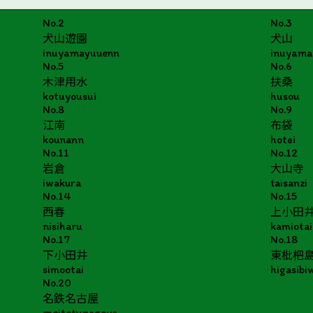
No.2
No.3
犬山遊園
犬山
inuyamayuuenn
inuyama
No.5
No.6
木津用水
扶桑
kotuyousui
husou
No.8
No.9
江南
布袋
kounann
hotei
No.11
No.12
岩倉
大山寺
iwakura
taisanzi
No.14
No.15
西春
上小田
nisiharu
kamiotai
No.17
No.18
下小田井
東枇杷
simootai
higasibi
No.20
名鉄名古屋
meitetunagoya