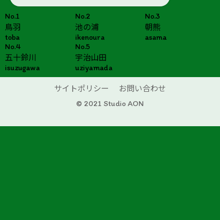
No.1
No.2
No.3
鳥羽
池の浦
朝熊
toba
ikenoura
asama
No.4
No.5
五十鈴川
宇治山田
isuzugawa
uziyamada
サイトポリシー
お問い合わせ
© 2021 Studio AON