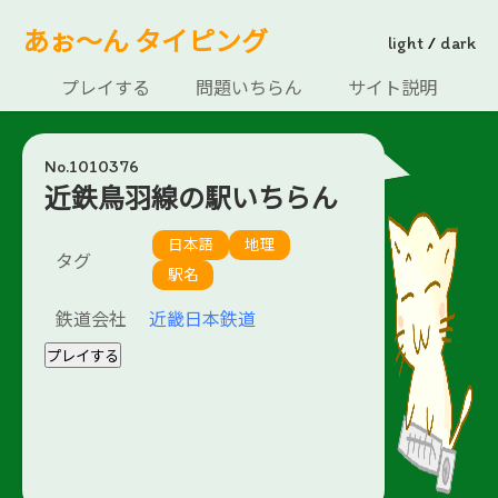
あぉ～ん タイピング
light
/
dark
プレイする
問題いちらん
サイト説明
No.1010376
近鉄鳥羽線の駅いちらん
日本語
地理
タグ
駅名
鉄道会社
近畿日本鉄道
プレイする