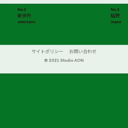
No.2
No.3
新伊丹
稲野
sinnitami
inano
サイトポリシー
お問い合わせ
© 2021 Studio AON