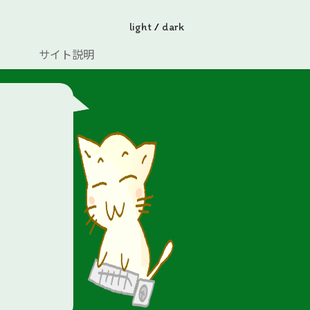
light
/
dark
サイト説明