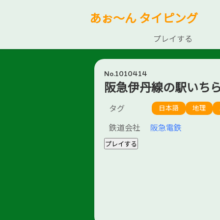
あぉ～ん タイピング
プレイする
No.1010414
阪急伊丹線の駅いち
タグ
日本語
地理
鉄道会社
阪急電鉄
プレイする