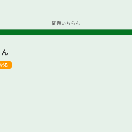
問題いちらん
らん
駅名