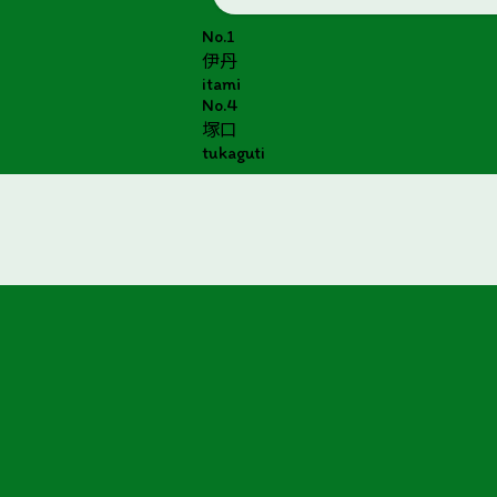
No.1
伊丹
itami
No.4
塚口
tukaguti