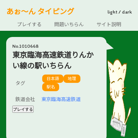
あぉ～ん タイピング
light
/
dark
プレイする
問題いちらん
サイト説明
No.1010668
東京臨海高速鉄道りんか
い線の駅いちらん
日本語
地理
タグ
駅名
鉄道会社
東京臨海高速鉄道
プレイする