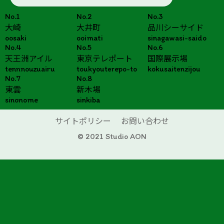
No.1
No.2
No.3
大崎
大井町
品川シーサイド
oosaki
ooimati
sinagawasi-saido
No.4
No.5
No.6
天王洲アイル
東京テレポート
国際展示場
tennnouzuairu
toukyouterepo-to
kokusaitenzijou
No.7
No.8
東雲
新木場
sinonome
sinkiba
サイトポリシー
お問い合わせ
© 2021 Studio AON