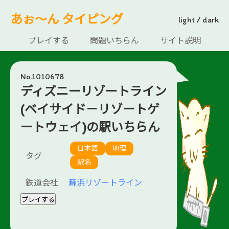
あぉ～ん タイピング
light
/
dark
プレイする
問題いちらん
サイト説明
No.1010678
ディズニーリゾートライン
(ベイサイド－リゾートゲ
ートウェイ)の駅いちらん
日本語
地理
タグ
駅名
鉄道会社
舞浜リゾートライン
プレイする