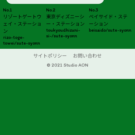
No.1
No.2
No.3
リゾートゲートウ
東京ディズニーシ
ベイサイド・ステ
ェイ・ステーショ
ー・ステーション
ーション
toukyoudhizuni-
beisaido/sute-syonn
ン
si-/sute-syonn
rizo-toge-
towei/sute-syonn
サイトポリシー
お問い合わせ
© 2021 Studio AON