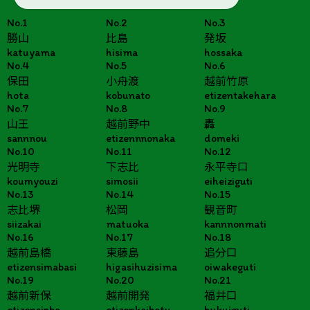
No.1
No.2
No.3
勝山
比島
発坂
katuyama
hisima
hossaka
No.4
No.5
No.6
保田
小舟渡
越前竹原
hota
kobunato
etizentakehara
No.7
No.8
No.9
山王
越前野中
轟
sannnou
etizennnonaka
domeki
No.10
No.11
No.12
光明寺
下志比
永平寺口
koumyouzi
simosii
eiheiziguti
No.13
No.14
No.15
志比堺
松岡
観音町
siizakai
matuoka
kannnonmati
No.16
No.17
No.18
越前島橋
東藤島
追分口
etizensimabasi
higasihuzisima
oiwakeguti
No.19
No.20
No.21
越前新保
越前開発
福井口
etizensinbo
etizenkaihotu
hukuiguti