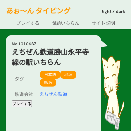
あぉ～ん タイピング
light
/
dark
プレイする
問題いちらん
サイト説明
No.1010683
えちぜん鉄道勝山永平寺
線の駅いちらん
日本語
地理
タグ
駅名
鉄道会社
えちぜん鉄道
プレイする