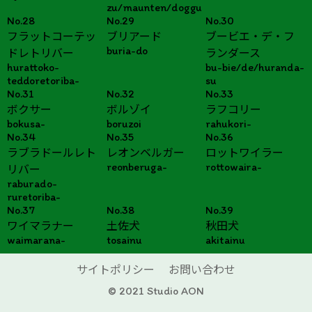
zu/maunten/doggu
No.28
No.29
No.30
フラットコーテッ
ブリアード
ブービエ・デ・フ
buria-do
ドレトリバー
ランダース
hurattoko-
bu-bie/de/huranda-
teddoretoriba-
su
No.31
No.32
No.33
ボクサー
ボルゾイ
ラフコリー
bokusa-
boruzoi
rahukori-
No.34
No.35
No.36
ラブラドールレト
レオンベルガー
ロットワイラー
reonberuga-
rottowaira-
リバー
raburado-
ruretoriba-
No.37
No.38
No.39
ワイマラナー
土佐犬
秋田犬
waimarana-
tosainu
akitainu
サイトポリシー
お問い合わせ
© 2021 Studio AON