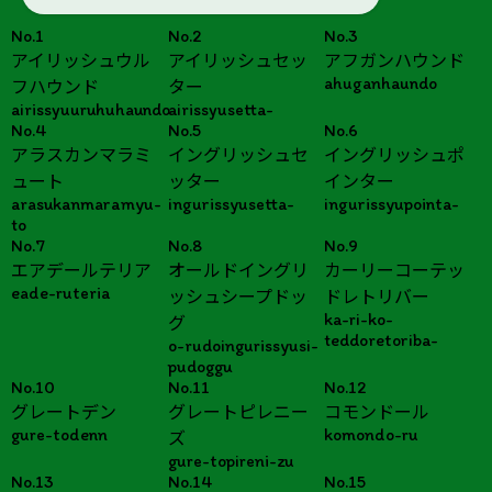
No.1
No.2
No.3
アイリッシュウル
アイリッシュセッ
アフガンハウンド
ahuganhaundo
フハウンド
ター
airissyuuruhuhaundo
airissyusetta-
No.4
No.5
No.6
アラスカンマラミ
イングリッシュセ
イングリッシュポ
ュート
ッター
インター
arasukanmaramyu-
ingurissyusetta-
ingurissyupointa-
to
No.7
No.8
No.9
エアデールテリア
オールドイングリ
カーリーコーテッ
eade-ruteria
ッシュシープドッ
ドレトリバー
ka-ri-ko-
グ
teddoretoriba-
o-rudoingurissyusi-
pudoggu
No.10
No.11
No.12
グレートデン
グレートピレニー
コモンドール
gure-todenn
komondo-ru
ズ
gure-topireni-zu
No.13
No.14
No.15