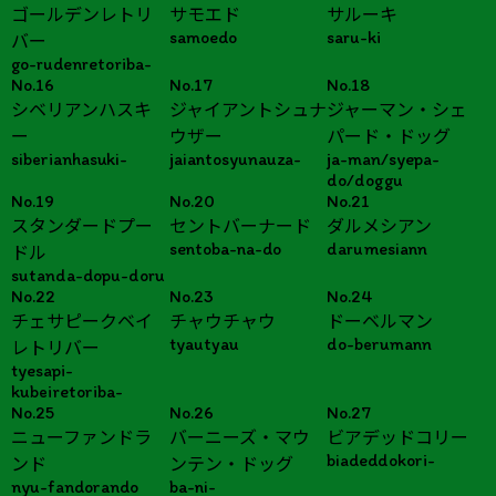
ゴールデンレトリ
サモエド
サルーキ
samoedo
saru-ki
バー
go-rudenretoriba-
No.16
No.17
No.18
シベリアンハスキ
ジャイアントシュナ
ジャーマン・シェ
ー
ウザー
パード・ドッグ
siberianhasuki-
jaiantosyunauza-
ja-man/syepa-
do/doggu
No.19
No.20
No.21
スタンダードプー
セントバーナード
ダルメシアン
sentoba-na-do
darumesiann
ドル
sutanda-dopu-doru
No.22
No.23
No.24
チェサピークベイ
チャウチャウ
ドーベルマン
tyautyau
do-berumann
レトリバー
tyesapi-
kubeiretoriba-
No.25
No.26
No.27
ニューファンドラ
バーニーズ・マウ
ビアデッドコリー
biadeddokori-
ンド
ンテン・ドッグ
nyu-fandorando
ba-ni-