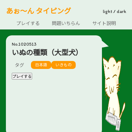
あぉ～ん タイピング
light
/
dark
プレイする
問題いちらん
サイト説明
No.1020513
いぬの種類（大型犬）
タグ
日本語
いきもの
プレイする