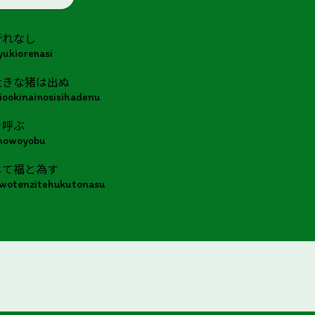
折れなし
yukiorenasi
大きな猪は出ぬ
ookinainosisihadenu
を呼ぶ
mowoyobu
じて福と為す
wotenzitehukutonasu