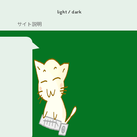
light
/
dark
サイト説明