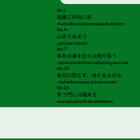
No.1
桃栗三年柿八年
momokurisannnenkakihatinenn
No.4
山あり谷あり
yamaaritaniari
No.7
来年の事を言えば鬼が笑う
rainennnokotowoiebaonigawarau
No.10
老兵は死なず、消え去るのみ
rouheihasinazu,kiesarunomi
No.13
笑う門には福来る
waraukadonihahukukitaru