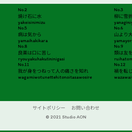
No.2
No.3
焼け石に水
柳に雪
yakeisinimizu
yanagini
No.5
No.6
病は気から
山より
yamaihakikara
yamayori
No.8
No.9
良薬は口に苦し
類は友
ryouyakuhakutininigasi
ruihato
No.11
No.12
我が身をつねって人の痛さを知れ
禍を転
wagamiwotunettehitonoitasawosire
wazawai
サイトポリシー
お問い合わせ
© 2021 Studio AON