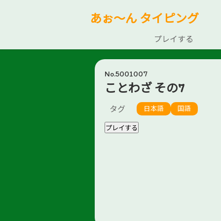
あぉ～ん タイピング
プレイする
No.5001007
ことわざ その7
タグ
日本語
国語
プレイする