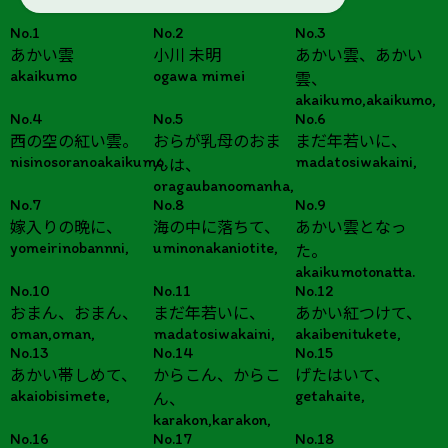
No.1
No.2
No.3
あかい雲
小川 未明
あかい雲、あかい
akaikumo
ogawa mimei
雲、
akaikumo,akaikumo,
No.4
No.5
No.6
西の空の紅い雲。
おらが乳母のおま
まだ年若いに、
nisinosoranoakaikumo.
madatosiwakaini,
んは、
oragaubanoomanha,
No.7
No.8
No.9
嫁入りの晩に、
海の中に落ちて、
あかい雲となっ
yomeirinobannni,
uminonakaniotite,
た。
akaikumotonatta.
No.10
No.11
No.12
おまん、おまん、
まだ年若いに、
あかい紅つけて、
oman,oman,
madatosiwakaini,
akaibenitukete,
No.13
No.14
No.15
あかい帯しめて、
からこん、からこ
げたはいて、
akaiobisimete,
getahaite,
ん、
karakon,karakon,
No.16
No.17
No.18