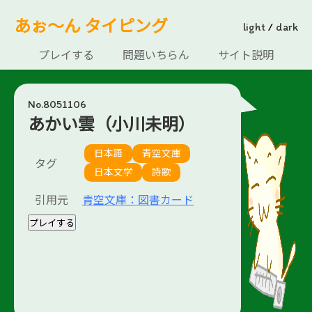
あぉ～ん タイピング
light
/
dark
プレイする
問題いちらん
サイト説明
No.8051106
あかい雲（小川未明）
日本語
青空文庫
タグ
日本文学
詩歌
引用元
青空文庫：図書カード
プレイする