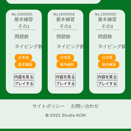
No.1000001
No.1000002
No.1000003
基本練習
基本練習
基本練習
その1
その2
その3
10
11
問題数
問題数
問題数
123
172
タイピング数
タイピング数
タイピング数
日本語
日本語
日本語
基本練習
基本練習
基本練習
内容を見る
内容を見る
内容を見る
プレイする
プレイする
プレイする
サイトポリシー
お問い合わせ
© 2021 Studio AON