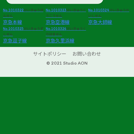
No.1010322
No.1010323
No.1010324
けいきゅうほ
けいきゅうく
けいきゅうだ
んせん
うこうせん
いしせん
京急本線
京急空港線
京急大師線
No.1010325
No.1010326
けいきゅうず
けいきゅうく
しせん
りはません
京急逗子線
京急久里浜線
サイトポリシー
お問い合わせ
© 2021 Studio AON