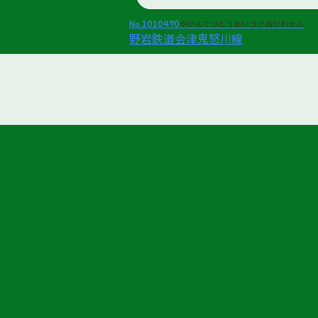
No.1010470
やがんてつどうあいづきぬがわせん
野岩鉄道会津鬼怒川線