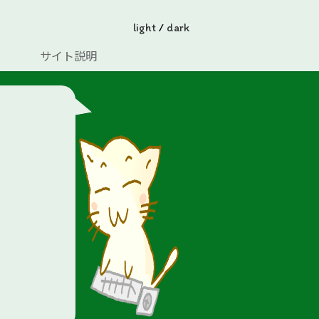
light
/
dark
サイト説明