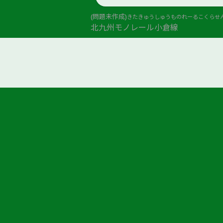
(問題未作成)
きたきゅうしゅうものれーるこくらせ
北九州モノレール小倉線