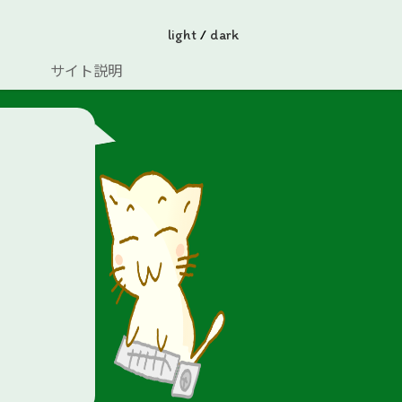
light
/
dark
サイト説明