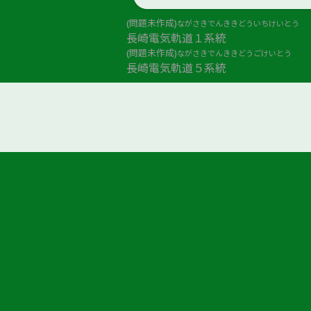
(問題未作成)
ながさきでんききどういちけいとう
長崎電気軌道１系統
(問題未作成)
ながさきでんききどうごけいとう
長崎電気軌道５系統