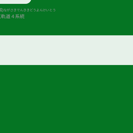
成)
ながさきでんききどうよんけいとう
気軌道４系統