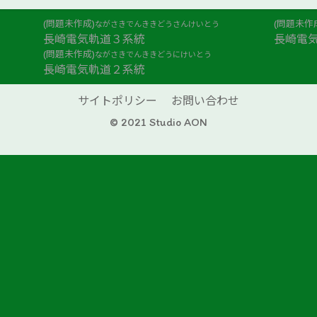
(問題未作成)
(問題未作
ながさきでんききどうさんけいとう
長崎電気軌道３系統
長崎電
(問題未作成)
ながさきでんききどうにけいとう
長崎電気軌道２系統
サイトポリシー
お問い合わせ
© 2021 Studio AON