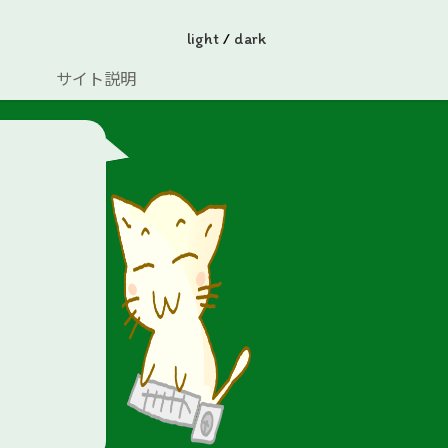
light
/
dark
サイト説明