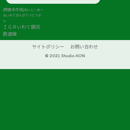
(問題未作成)
あいじーあー
るいわてぎんがてつどうせ
ん
ＩＧＲいわて銀河
鉄道線
サイトポリシー
お問い合わせ
© 2021 Studio AON