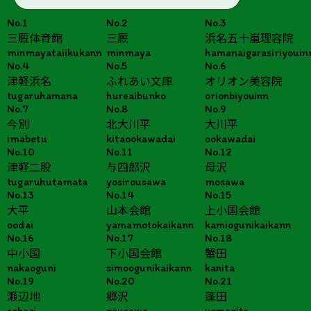
No.1
No.2
No.3
三厩体育館
三厩
浜名五十嵐理容院
minmayataiikukann
minmaya
hamanaigarasiriyouin
No.4
No.5
No.6
津軽浜名
ふれあい文庫
オリオン美容院
tugaruhamana
hureaibunko
orionbiyouinn
No.7
No.8
No.9
今別
北大川平
大川平
imabetu
kitaookawadai
ookawadai
No.10
No.11
No.12
津軽二股
与四郎沢
母沢
tugaruhutamata
yosirousawa
mosawa
No.13
No.14
No.15
大平
山本会館
上小国会館
oodai
yamamotokaikann
kamiogunikaikann
No.16
No.17
No.18
中小国
下小国会館
蟹田
nakaoguni
simoogunikaikann
kanita
No.19
No.20
No.21
瀬辺地
郷沢
蓬田
sehezi
gousawa
yomogita