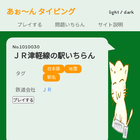
あぉ～ん タイピング
light
/
dark
プレイする
問題いちらん
サイト説明
No.1010030
ＪＲ津軽線の駅いちらん
日本語
地理
タグ
駅名
鉄道会社
ＪＲ
プレイする