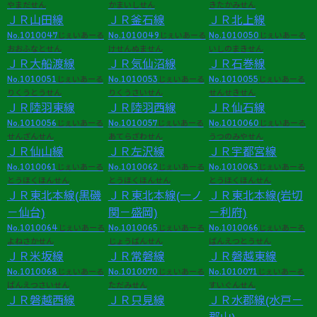
やまだせん
かまいしせん
きたかみせん
ＪＲ山田線
ＪＲ釜石線
ＪＲ北上線
No.1010047
No.1010049
No.1010050
じぇいあーる
じぇいあーる
じぇいあーる
おおふなとせん
けせんぬません
いしのまきせん
ＪＲ大船渡線
ＪＲ気仙沼線
ＪＲ石巻線
No.1010051
No.1010053
No.1010055
じぇいあーる
じぇいあーる
じぇいあーる
りくうとうせん
りくうさいせん
せんせきせん
ＪＲ陸羽東線
ＪＲ陸羽西線
ＪＲ仙石線
No.1010056
No.1010057
No.1010060
じぇいあーる
じぇいあーる
じぇいあーる
せんざんせん
あてらざわせん
うつのみやせん
ＪＲ仙山線
ＪＲ左沢線
ＪＲ宇都宮線
No.1010061
No.1010062
No.1010063
じぇいあーる
じぇいあーる
じぇいあーる
とうほくほんせん
とうほくほんせん
とうほくほんせん
ＪＲ東北本線(黒磯
ＪＲ東北本線(一ノ
ＪＲ東北本線(岩切
－仙台)
関－盛岡)
－利府)
No.1010064
No.1010065
No.1010066
じぇいあーる
じぇいあーる
じぇいあーる
よねさかせん
じょうばんせん
ばんえつとうせん
ＪＲ米坂線
ＪＲ常磐線
ＪＲ磐越東線
No.1010068
No.1010070
No.1010071
じぇいあーる
じぇいあーる
じぇいあーる
ばんえつさいせん
ただみせん
すいぐんせん
ＪＲ磐越西線
ＪＲ只見線
ＪＲ水郡線(水戸－