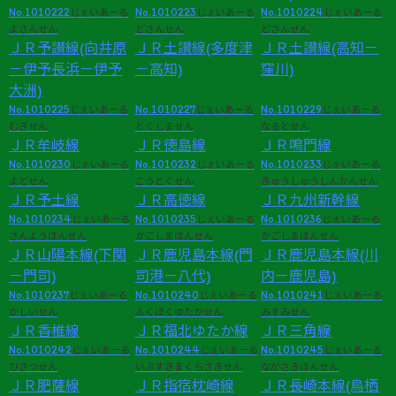
No.1010222
No.1010223
No.1010224
じぇいあーる
じぇいあーる
じぇいあーる
よさんせん
どさんせん
どさんせん
ＪＲ予讃線(向井原
ＪＲ土讃線(多度津
ＪＲ土讃線(高知－
－伊予長浜－伊予
－高知)
窪川)
大洲)
No.1010225
No.1010227
No.1010229
じぇいあーる
じぇいあーる
じぇいあーる
むぎせん
とくしません
なるとせん
ＪＲ牟岐線
ＪＲ徳島線
ＪＲ鳴門線
No.1010230
No.1010232
No.1010233
じぇいあーる
じぇいあーる
じぇいあーる
よどせん
こうとくせん
きゅうしゅうしんかんせん
ＪＲ予土線
ＪＲ高徳線
ＪＲ九州新幹線
No.1010234
No.1010235
No.1010236
じぇいあーる
じぇいあーる
じぇいあーる
さんようほんせん
かごしまほんせん
かごしまほんせん
ＪＲ山陽本線(下関
ＪＲ鹿児島本線(門
ＪＲ鹿児島本線(川
－門司)
司港－八代)
内－鹿児島)
No.1010237
No.1010240
No.1010241
じぇいあーる
じぇいあーる
じぇいあーる
かしいせん
ふくほくゆたかせん
みすみせん
ＪＲ香椎線
ＪＲ福北ゆたか線
ＪＲ三角線
No.1010242
No.1010244
No.1010245
じぇいあーる
じぇいあーる
じぇいあーる
ひさつせん
いぶすきまくらざきせん
ながさきほんせん
ＪＲ肥薩線
ＪＲ指宿枕崎線
ＪＲ長崎本線(鳥栖