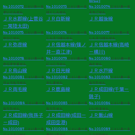
郡山)
No.1010072
No.1010073
No.1010074
じぇいあーる
じぇいあーる
じぇいあーる
すいぐんせん
はくしんせん
えちごせん
ＪＲ水郡線(上菅谷
ＪＲ白新線
ＪＲ越後線
－常陸太田)
No.1010075
No.1010076
No.1010077
じぇいあーる
じぇいあーる
じぇいあーる
やひこせん
しんえつほんせん
しんえつほんせん
ＪＲ弥彦線
ＪＲ信越本線(篠ノ
ＪＲ信越本線(高崎
井－直江津)
－横川)
No.1010078
No.1010079
No.1010080
じぇいあーる
じぇいあーる
じぇいあーる
からすやません
にっこうせん
みとせん
ＪＲ烏山線
ＪＲ日光線
ＪＲ水戸線
No.1010081
No.1010082
No.1010083
じぇいあーる
じぇいあーる
じぇいあーる
りょうもうせん
かしません
なりたせん
ＪＲ両毛線
ＪＲ鹿島線
ＪＲ成田線(千葉－
銚子)
No.1010084
No.1010085
No.1010086
じぇいあーる
じぇいあーる
じぇいあーる
なりたせん
なりたせん
いいやません
ＪＲ成田線(我孫子
ＪＲ成田線(成田－
ＪＲ飯山線
－成田)
成田空港)
No.1010087
No.1010088
No.1010089
じぇいあーる
じぇいあーる
じぇいあーる
じょうえつせん
あがつません
とうがねせん