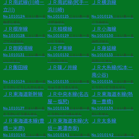
ＪＲ南武線(川崎－
ＪＲ南武線(尻手－
ＪＲ横浜線
立川)
浜川崎)
No.1010124
No.1010125
No.1010126
じぇいあーる
じぇいあーる
じぇいあーる
ねぎしせん
さがみせん
こうみせん
ＪＲ根岸線
ＪＲ相模線
ＪＲ小海線
No.1010128
No.1010129
No.1010130
じぇいあーる
じぇいあーる
じぇいあーる
ごてんばせん
いとうせん
みのぶせん
ＪＲ御殿場線
ＪＲ伊東線
ＪＲ身延線
No.1010131
No.1010132
No.1010133
じぇいあーる
じぇいあーる
じぇいあーる
いいだせん
しののいせん
おおいとせん
ＪＲ飯田線
ＪＲ篠ノ井線
ＪＲ大糸線(松本－
南小谷)
No.1010134
No.1010135
No.1010136
じぇいあーる
じぇいあーる
じぇいあーる
とうかいどうしんかんせん
ちゅうおうほんせん
とうかいどうほんせん
ＪＲ東海道新幹線
ＪＲ中央本線(名古
ＪＲ東海道本線(熱
屋－塩尻)
海－豊橋)
No.1010137
No.1010138
No.1010139
じぇいあーる
じぇいあーる
じぇいあーる
とうかいどうほんせん
とうかいどうほんせん
たいたせん
ＪＲ東海道本線(豊
ＪＲ東海道本線(大
ＪＲ太多線
橋－米原)
垣－美濃赤坂)
No.1010140
No.1010141
No.1010142
じぇいあーる
じぇいあーる
じぇいあーる