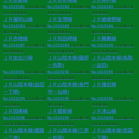
ＪＲ京都線
ＪＲゆめ咲線
ＪＲ神戸線
No.1010181
No.1010182
No.1010183
じぇいあーる
じぇいあーる
じぇいあーる
ふくちやません
たからづかせん
さがのせん
ＪＲ福知山線
ＪＲ宝塚線
ＪＲ嵯峨野線
No.1010184
No.1010185
No.1010186
じぇいあーる
じぇいあーる
じぇいあーる
あこうせん
わだみさきせん
まいづるせん
ＪＲ赤穂線
ＪＲ和田岬線
ＪＲ舞鶴線
No.1010187
No.1010189
No.1010190
じぇいあーる
じぇいあーる
じぇいあーる
かこがわせん
さんいんほんせん
さんいんほんせん
ＪＲ加古川線
ＪＲ山陰本線(園部
ＪＲ山陰本線(鳥取
－鳥取)
－益田)
No.1010191
No.1010192
No.1010193
じぇいあーる
じぇいあーる
じぇいあーる
さんいんほんせん
さんいんほんせん
ばんたんせん
ＪＲ山陰本線(益田
ＪＲ山陰本線(長門
ＪＲ播但線
－下関)
市－仙崎)
No.1010194
No.1010195
No.1010196
じぇいあーる
じぇいあーる
じぇいあーる
いんびせん
きしんせん
つやません
ＪＲ因美線
ＪＲ姫新線
ＪＲ津山線
No.1010198
No.1010199
No.1010200
じぇいあーる
じぇいあーる
じぇいあーる
さんようほんせん
さんようほんせん
さんようほんせん
ＪＲ山陽本線(姫路
ＪＲ山陽本線(三原
ＪＲ山陽本線(岩国
－三原)
－岩国)
－下関)