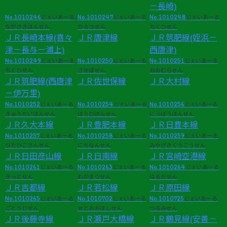
－長崎)
No.1010246
No.1010247
No.1010248
じぇいあーる
じぇいあーる
じぇいあーる
ながさきほんせん
からつせん
ちくひせん
ＪＲ長崎本線(喜々
ＪＲ唐津線
ＪＲ筑肥線(姪浜－
津－長与－浦上)
西唐津)
No.1010249
No.1010250
No.1010251
じぇいあーる
じぇいあーる
じぇいあーる
ちくひせん
させぼせん
おおむらせん
ＪＲ筑肥線(西唐津
ＪＲ佐世保線
ＪＲ大村線
－伊万里)
No.1010252
No.1010254
No.1010256
じぇいあーる
じぇいあーる
じぇいあーる
きゅうだいほんせん
ほうひほんせん
にっぽうほんせん
ＪＲ久大本線
ＪＲ豊肥本線
ＪＲ日豊本線
No.1010257
No.1010258
No.1010259
じぇいあーる
じぇいあーる
じぇいあーる
ひたひこさんせん
にちなんせん
みやざきくうこうせん
ＪＲ日田彦山線
ＪＲ日南線
ＪＲ宮崎空港線
No.1010261
No.1010263
No.1010264
じぇいあーる
じぇいあーる
じぇいあーる
きっとせん
わかまつせん
はるだせん
ＪＲ吉都線
ＪＲ若松線
ＪＲ原田線
No.1010265
No.1010702
No.1010725
じぇいあーる
じぇいあーる
じぇいあーる
ごとうじせん
せとおおはしせん
つるみせん
ＪＲ後藤寺線
ＪＲ瀬戸大橋線
ＪＲ鶴見線(安善－