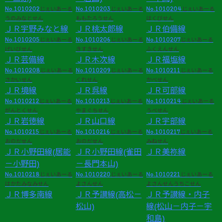
No.1010202
No.1010203
No.1010204
じぇいあーる
じぇいあーる
じぇいあーる
うのみなとせん
ももたろうせん
はくびせん
ＪＲ宇野みなと線
ＪＲ桃太郎線
ＪＲ伯備線
No.1010205
No.1010206
No.1010207
じぇいあーる
じぇいあーる
じぇいあーる
げいびせん
きすきせん
ふくえんせん
ＪＲ芸備線
ＪＲ木次線
ＪＲ福塩線
No.1010208
No.1010209
No.1010211
じぇいあーる
じぇいあーる
じぇいあーる
さかいせん
くれせん
かべせん
ＪＲ境線
ＪＲ呉線
ＪＲ可部線
No.1010212
No.1010213
No.1010214
じぇいあーる
じぇいあーる
じぇいあーる
がんとくせん
やまぐちせん
うべせん
ＪＲ岩徳線
ＪＲ山口線
ＪＲ宇部線
No.1010215
No.1010216
No.1010217
じぇいあーる
じぇいあーる
じぇいあーる
おのだせん
おのだせん
みねせん
ＪＲ小野田線(居能
ＪＲ小野田線(雀田
ＪＲ美祢線
－小野田)
－長門本山)
No.1010218
No.1010220
No.1010221
じぇいあーる
じぇいあーる
じぇいあーる
はかたみなみせん
よさんせん
よさんせんうちこせん
ＪＲ博多南線
ＪＲ予讃線(高松－
ＪＲ予讃線・内子
松山)
線(松山－内子－宇
和島)