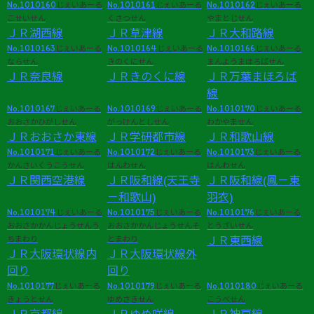
No.1010160
No.1010161
No.1010162
じぇいあーる
じぇいあーる
じぇいあーる
こせいせん
くさつせん
やまとじせん
ＪＲ湖西線
ＪＲ草津線
ＪＲ大和路線
No.1010163
No.1010164
No.1010166
じぇいあーる
じぇいあーる
じぇいあーる
ならせん
きのくにせん
まんようまほろばせん
ＪＲ奈良線
ＪＲきのくに線
ＪＲ万葉まほろば
線
No.1010167
No.1010169
No.1010170
じぇいあーる
じぇいあーる
じぇいあーる
おおさかひがしせん
がっけんとしせん
わかやません
ＪＲおおさか東線
ＪＲ学研都市線
ＪＲ和歌山線
No.1010171
No.1010172
No.1010173
じぇいあーる
じぇいあーる
じぇいあーる
かんさいくうこうせん
はんわせん
はんわせん
ＪＲ関西空港線
ＪＲ阪和線(天王寺
ＪＲ阪和線(鳳－東
－和歌山)
羽衣)
No.1010174
No.1010175
No.1010176
じぇいあーる
じぇいあーる
じぇいあーる
おおさかかんじょうせんう
おおさかかんじょうせんそ
とうざいせん
ちまわり
とまわり
ＪＲ東西線
ＪＲ大阪環状線内
ＪＲ大阪環状線外
回り
回り
No.1010177
No.1010179
No.1010180
じぇいあーる
じぇいあーる
じぇいあーる
きょうとせん
ゆめさきせん
こうべせん