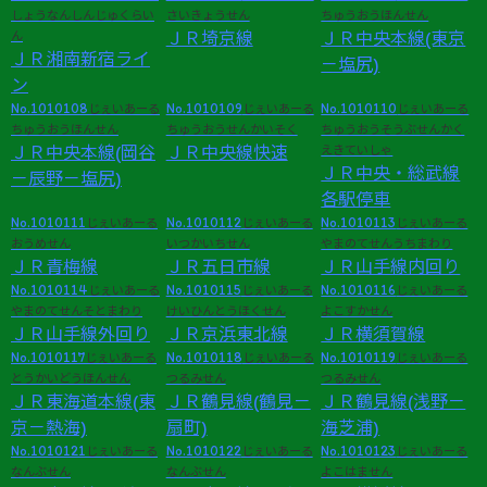
しょうなんしんじゅくらい
さいきょうせん
ちゅうおうほんせん
ん
ＪＲ埼京線
ＪＲ中央本線(東京
ＪＲ湘南新宿ライ
－塩尻)
ン
No.1010108
No.1010109
No.1010110
じぇいあーる
じぇいあーる
じぇいあーる
ちゅうおうほんせん
ちゅうおうせんかいそく
ちゅうおうそうぶせんかく
ＪＲ中央本線(岡谷
ＪＲ中央線快速
えきていしゃ
ＪＲ中央・総武線
－辰野－塩尻)
各駅停車
No.1010111
No.1010112
No.1010113
じぇいあーる
じぇいあーる
じぇいあーる
おうめせん
いつかいちせん
やまのてせんうちまわり
ＪＲ青梅線
ＪＲ五日市線
ＪＲ山手線内回り
No.1010114
No.1010115
No.1010116
じぇいあーる
じぇいあーる
じぇいあーる
やまのてせんそとまわり
けいひんとうほくせん
よこすかせん
ＪＲ山手線外回り
ＪＲ京浜東北線
ＪＲ横須賀線
No.1010117
No.1010118
No.1010119
じぇいあーる
じぇいあーる
じぇいあーる
とうかいどうほんせん
つるみせん
つるみせん
ＪＲ東海道本線(東
ＪＲ鶴見線(鶴見－
ＪＲ鶴見線(浅野－
京－熱海)
扇町)
海芝浦)
No.1010121
No.1010122
No.1010123
じぇいあーる
じぇいあーる
じぇいあーる
なんぶせん
なんぶせん
よこはません