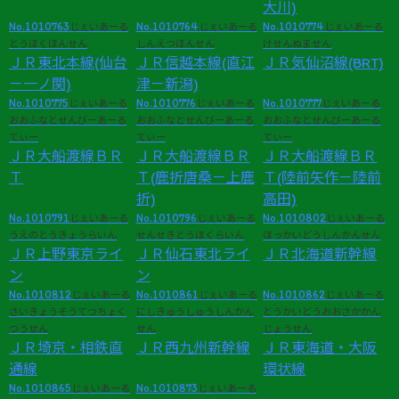
大川)
No.1010763
No.1010764
No.1010774
じぇいあーる
じぇいあーる
じぇいあーる
とうほくほんせん
しんえつほんせん
けせんぬません
ＪＲ東北本線(仙台
ＪＲ信越本線(直江
ＪＲ気仙沼線(BRT)
－一ノ関)
津－新潟)
No.1010775
No.1010776
No.1010777
じぇいあーる
じぇいあーる
じぇいあーる
おおふなとせんびーあーる
おおふなとせんびーあーる
おおふなとせんびーあーる
てぃー
てぃー
てぃー
ＪＲ大船渡線ＢＲ
ＪＲ大船渡線ＢＲ
ＪＲ大船渡線ＢＲ
Ｔ
Ｔ(鹿折唐桑－上鹿
Ｔ(陸前矢作－陸前
折)
高田)
No.1010791
No.1010796
No.1010802
じぇいあーる
じぇいあーる
じぇいあーる
うえのとうきょうらいん
せんせきとうほくらいん
ほっかいどうしんかんせん
ＪＲ上野東京ライ
ＪＲ仙石東北ライ
ＪＲ北海道新幹線
ン
ン
No.1010812
No.1010861
No.1010862
じぇいあーる
じぇいあーる
じぇいあーる
さいきょうそうてつちょく
にしきゅうしゅうしんかん
とうかいどうおおさかかん
つうせん
せん
じょうせん
ＪＲ埼京・相鉄直
ＪＲ西九州新幹線
ＪＲ東海道・大阪
通線
環状線
No.1010865
No.1010873
じぇいあーる
じぇいあーる