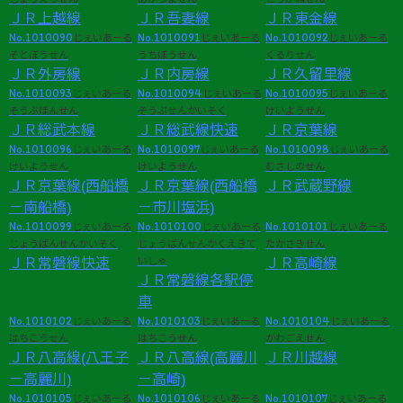
ＪＲ上越線
ＪＲ吾妻線
ＪＲ東金線
No.1010090
No.1010091
No.1010092
じぇいあーる
じぇいあーる
じぇいあーる
そとぼうせん
うちぼうせん
くるりせん
ＪＲ外房線
ＪＲ内房線
ＪＲ久留里線
No.1010093
No.1010094
No.1010095
じぇいあーる
じぇいあーる
じぇいあーる
そうぶほんせん
そうぶせんかいそく
けいようせん
ＪＲ総武本線
ＪＲ総武線快速
ＪＲ京葉線
No.1010096
No.1010097
No.1010098
じぇいあーる
じぇいあーる
じぇいあーる
けいようせん
けいようせん
むさしのせん
ＪＲ京葉線(西船橋
ＪＲ京葉線(西船橋
ＪＲ武蔵野線
－南船橋)
－市川塩浜)
No.1010099
No.1010100
No.1010101
じぇいあーる
じぇいあーる
じぇいあーる
じょうばんせんかいそく
じょうばんせんかくえきて
たかさきせん
ＪＲ常磐線快速
いしゃ
ＪＲ高崎線
ＪＲ常磐線各駅停
車
No.1010102
No.1010103
No.1010104
じぇいあーる
じぇいあーる
じぇいあーる
はちこうせん
はちこうせん
かわごえせん
ＪＲ八高線(八王子
ＪＲ八高線(高麗川
ＪＲ川越線
－高麗川)
－高崎)
No.1010105
No.1010106
No.1010107
じぇいあーる
じぇいあーる
じぇいあーる