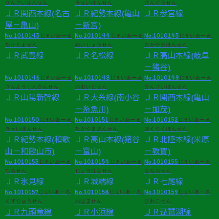
かんさいほんせん
きせいほんせん
さんぐうせん
ＪＲ関西本線(名古
ＪＲ紀勢本線(亀山
ＪＲ参宮線
屋－亀山)
－新宮)
No.1010143
No.1010144
No.1010145
じぇいあーる
じぇいあーる
じぇいあーる
たけとよせん
めいしょうせん
たかやまほんせん
ＪＲ武豊線
ＪＲ名松線
ＪＲ高山本線(岐阜
－猪谷)
No.1010146
No.1010148
No.1010149
じぇいあーる
じぇいあーる
じぇいあーる
さんようしんかんせん
おおいとせん
かんさいほんせん
ＪＲ山陽新幹線
ＪＲ大糸線(南小谷
ＪＲ関西本線(亀山
－糸魚川)
－加茂)
No.1010150
No.1010151
No.1010152
じぇいあーる
じぇいあーる
じぇいあーる
きせいほんせん
たかやまほんせん
ほくりくほんせん
ＪＲ紀勢本線(和歌
ＪＲ高山本線(猪谷
ＪＲ北陸本線(米原
山－和歌山市)
－富山)
－敦賀)
No.1010153
No.1010154
No.1010155
じぇいあーる
じぇいあーる
じぇいあーる
ひみせん
じょうはなせん
ななおせん
ＪＲ氷見線
ＪＲ城端線
ＪＲ七尾線
No.1010157
No.1010158
No.1010159
じぇいあーる
じぇいあーる
じぇいあーる
くずりゅうせん
おばません
びわこせん
ＪＲ九頭竜線
ＪＲ小浜線
ＪＲ琵琶湖線