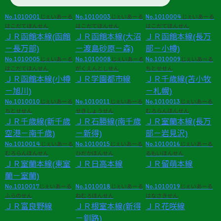
No.1010001
No.1010003
No.1010004
じぇいあーる
じぇいあーる
じぇいあーる
はこだてほんせん
はこだてほんせん
はこだてほんせん
ＪＲ函館本線(函館
ＪＲ函館本線(大沼
ＪＲ函館本線(長万
－長万部)
－渡島砂原－森)
部－小樽)
No.1010005
No.1010008
No.1010009
じぇいあーる
じぇいあーる
じぇいあーる
はこだてほんせん
がくえんとしせん
ちとせせん
ＪＲ函館本線(小樽
ＪＲ学園都市線
ＪＲ千歳線(苫小牧
－旭川)
－札幌)
No.1010010
No.1010011
No.1010013
じぇいあーる
じぇいあーる
じぇいあーる
ちとせせん
せきしょうせん
むろらんほんせん
ＪＲ千歳線(新千歳
ＪＲ石勝線(南千歳
ＪＲ室蘭本線(長万
空港－南千歳)
－新得)
部－岩見沢)
No.1010014
No.1010015
No.1010016
じぇいあーる
じぇいあーる
じぇいあーる
むろらんほんせん
ひだかほんせん
るもいほんせん
ＪＲ室蘭本線(東室
ＪＲ日高本線
ＪＲ留萌本線
蘭－室蘭)
No.1010017
No.1010018
No.1010019
じぇいあーる
じぇいあーる
じぇいあーる
ふらのせん
ねむろほんせん
はなさきせん
ＪＲ富良野線
ＪＲ根室本線(新得
ＪＲ花咲線
－釧路)