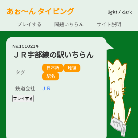
あぉ～ん タイピング
light
/
dark
プレイする
問題いちらん
サイト説明
No.1010214
ＪＲ宇部線の駅いちらん
日本語
地理
タグ
駅名
鉄道会社
ＪＲ
プレイする