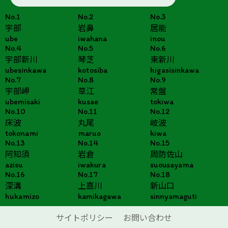
No.1
No.2
No.3
宇部
岩鼻
居能
ube
iwahana
inou
No.4
No.5
No.6
宇部新川
琴芝
東新川
ubesinkawa
kotosiba
higasisinkawa
No.7
No.8
No.9
宇部岬
草江
常盤
ubemisaki
kusae
tokiwa
No.10
No.11
No.12
床波
丸尾
岐波
tokonami
maruo
kiwa
No.13
No.14
No.15
阿知須
岩倉
周防佐山
azisu
iwakura
suousayama
No.16
No.17
No.18
深溝
上嘉川
新山口
hukamizo
kamikagawa
sinnyamaguti
サイトポリシー
お問い合わせ