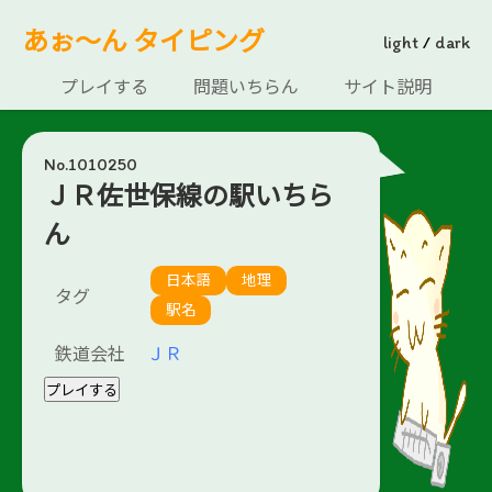
あぉ～ん タイピング
light
/
dark
プレイする
問題いちらん
サイト説明
No.1010250
ＪＲ佐世保線の駅いちら
ん
日本語
地理
タグ
駅名
鉄道会社
ＪＲ
プレイする