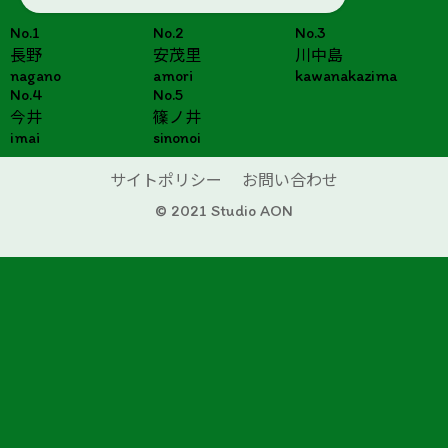
No.1
No.2
No.3
長野
安茂里
川中島
nagano
amori
kawanakazima
No.4
No.5
今井
篠ノ井
imai
sinonoi
サイトポリシー
お問い合わせ
© 2021 Studio AON