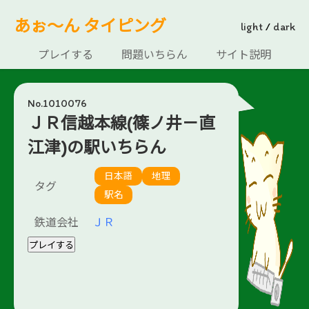
あぉ～ん タイピング
light
/
dark
プレイする
問題いちらん
サイト説明
No.1010076
ＪＲ信越本線(篠ノ井－直
江津)の駅いちらん
日本語
地理
タグ
駅名
鉄道会社
ＪＲ
プレイする