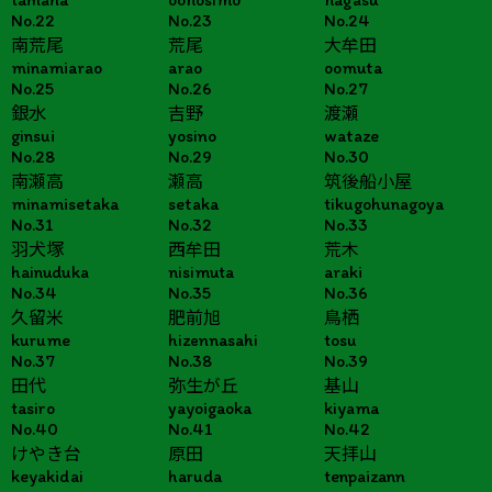
No.22
No.23
No.24
南荒尾
荒尾
大牟田
minamiarao
arao
oomuta
No.25
No.26
No.27
銀水
吉野
渡瀬
ginsui
yosino
wataze
No.28
No.29
No.30
南瀬高
瀬高
筑後船小屋
minamisetaka
setaka
tikugohunagoya
No.31
No.32
No.33
羽犬塚
西牟田
荒木
hainuduka
nisimuta
araki
No.34
No.35
No.36
久留米
肥前旭
鳥栖
kurume
hizennasahi
tosu
No.37
No.38
No.39
田代
弥生が丘
基山
tasiro
yayoigaoka
kiyama
No.40
No.41
No.42
けやき台
原田
天拝山
keyakidai
haruda
tenpaizann