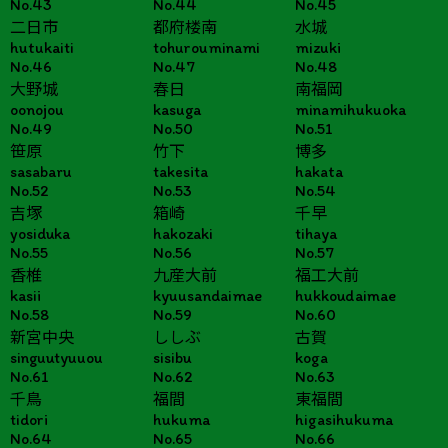
No.43
No.44
No.45
二日市
都府楼南
水城
hutukaiti
tohurouminami
mizuki
No.46
No.47
No.48
大野城
春日
南福岡
oonojou
kasuga
minamihukuoka
No.49
No.50
No.51
笹原
竹下
博多
sasabaru
takesita
hakata
No.52
No.53
No.54
吉塚
箱崎
千早
yosiduka
hakozaki
tihaya
No.55
No.56
No.57
香椎
九産大前
福工大前
kasii
kyuusandaimae
hukkoudaimae
No.58
No.59
No.60
新宮中央
ししぶ
古賀
singuutyuuou
sisibu
koga
No.61
No.62
No.63
千鳥
福間
東福間
tidori
hukuma
higasihukuma
No.64
No.65
No.66