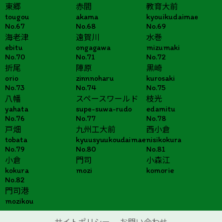
東郷
赤間
教育大前
tougou
akama
kyouikudaimae
No.67
No.68
No.69
海老津
遠賀川
水巻
ebitu
ongagawa
mizumaki
No.70
No.71
No.72
折尾
陣原
黒崎
orio
zinnnoharu
kurosaki
No.73
No.74
No.75
八幡
スペースワールド
枝光
yahata
supe-suwa-rudo
edamitu
No.76
No.77
No.78
戸畑
九州工大前
西小倉
tobata
kyuusyuukoudaimae
nisikokura
No.79
No.80
No.81
小倉
門司
小森江
kokura
mozi
komorie
No.82
門司港
mozikou