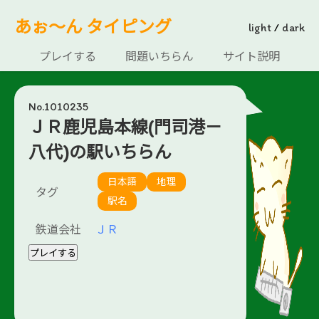
あぉ～ん タイピング
light
/
dark
プレイする
問題いちらん
サイト説明
No.1010235
ＪＲ鹿児島本線(門司港－
八代)の駅いちらん
日本語
地理
タグ
駅名
鉄道会社
ＪＲ
プレイする