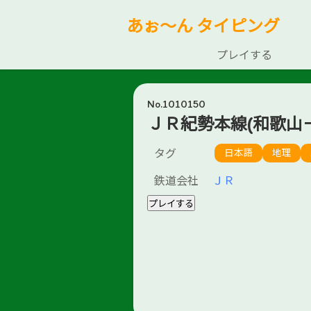
あぉ～ん タイピング
プレイする
No.1010150
ＪＲ紀勢本線(和歌山
タグ
日本語
地理
鉄道会社
ＪＲ
プレイする