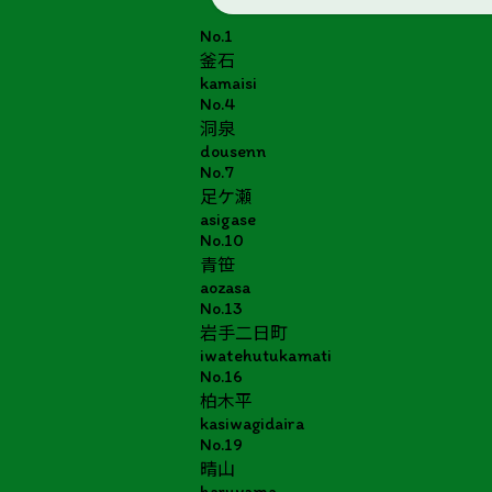
No.1
釜石
kamaisi
No.4
洞泉
dousenn
No.7
足ケ瀬
asigase
No.10
青笹
aozasa
No.13
岩手二日町
iwatehutukamati
No.16
柏木平
kasiwagidaira
No.19
晴山
haruyama