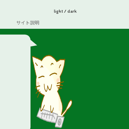
light
/
dark
サイト説明