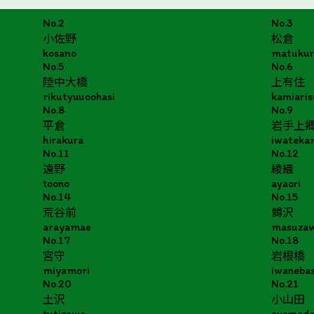
No.2
No.3
小佐野
松倉
kosano
matukur
No.5
No.6
陸中大橋
上有住
rikutyuuoohasi
kamiaris
No.8
No.9
平倉
岩手上
hirakura
iwateka
No.11
No.12
遠野
綾織
toono
ayaori
No.14
No.15
荒谷前
鱒沢
arayamae
masuza
No.17
No.18
宮守
岩根橋
miyamori
iwanebas
No.20
No.21
土沢
小山田
tutizawa
oyamad