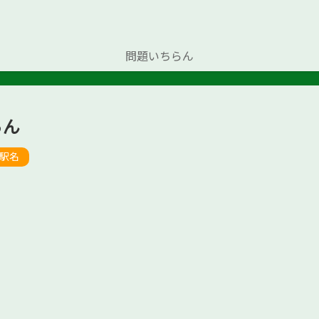
問題いちらん
らん
駅名