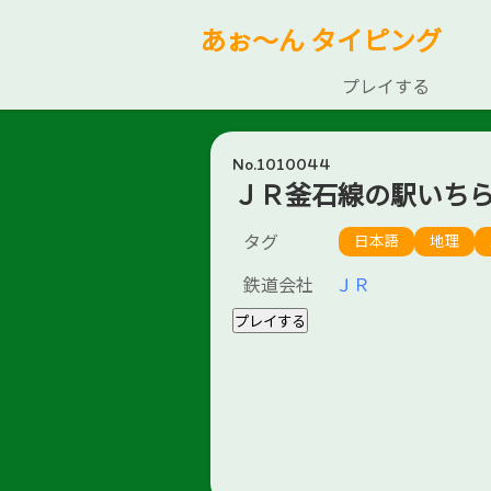
あぉ～ん タイピング
プレイする
No.1010044
ＪＲ釜石線の駅いち
タグ
日本語
地理
鉄道会社
ＪＲ
プレイする