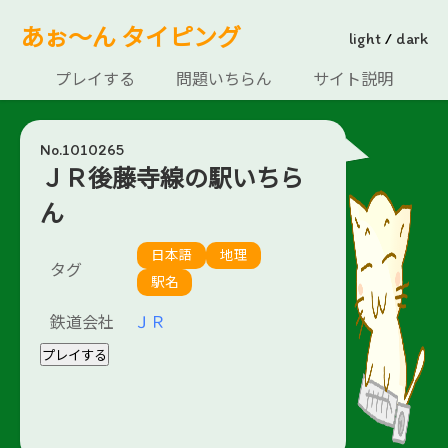
あぉ～ん タイピング
light
/
dark
プレイする
問題いちらん
サイト説明
No.1010265
ＪＲ後藤寺線の駅いちら
ん
日本語
地理
タグ
駅名
鉄道会社
ＪＲ
プレイする