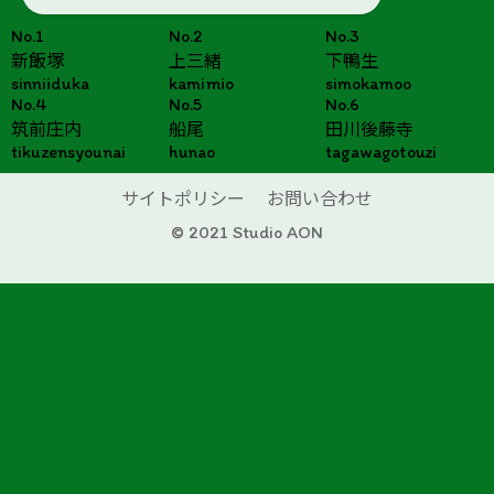
No.1
No.2
No.3
新飯塚
上三緒
下鴨生
sinniiduka
kamimio
simokamoo
No.4
No.5
No.6
筑前庄内
船尾
田川後藤寺
tikuzensyounai
hunao
tagawagotouzi
サイトポリシー
お問い合わせ
© 2021 Studio AON