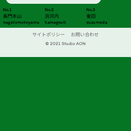
No.1
No.2
No.3
長門本山
浜河内
雀田
nagatomotoyama
hamagouti
suzumeda
サイトポリシー
お問い合わせ
© 2021 Studio AON