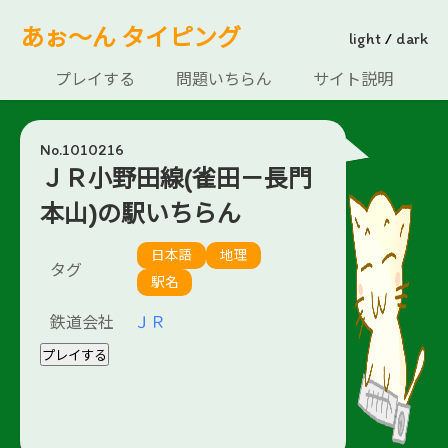
あぉ～ん タイピング
light
/
dark
プレイする
問題いちらん
サイト説明
No.1010216
ＪＲ小野田線(雀田－長門
本山)の駅いちらん
日本語
地理
タグ
駅名
鉄道会社
ＪＲ
プレイする