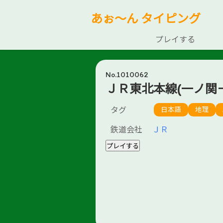
あぉ～ん タイピング
プレイする
No.1010062
ＪＲ東北本線(一ノ関
タグ
日本語
地理
鉄道会社
ＪＲ
プレイする