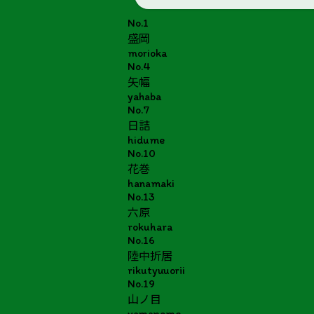
No.1
盛岡
morioka
No.4
矢幅
yahaba
No.7
日詰
hidume
No.10
花巻
hanamaki
No.13
六原
rokuhara
No.16
陸中折居
rikutyuuorii
No.19
山ノ目
yamanome