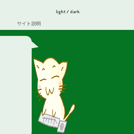
light
/
dark
サイト説明