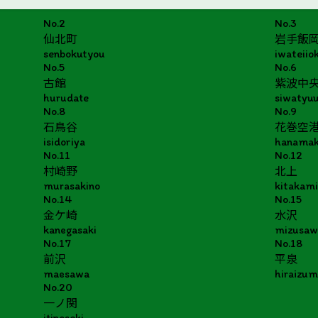
No.2
No.3
仙北町
岩手飯
senbokutyou
iwateiio
No.5
No.6
古館
紫波中
hurudate
siwatyu
No.8
No.9
石鳥谷
花巻空
isidoriya
hanamak
No.11
No.12
村崎野
北上
murasakino
kitakam
No.14
No.15
金ケ崎
水沢
kanegasaki
mizusaw
No.17
No.18
前沢
平泉
maesawa
hiraizum
No.20
一ノ関
itinoseki